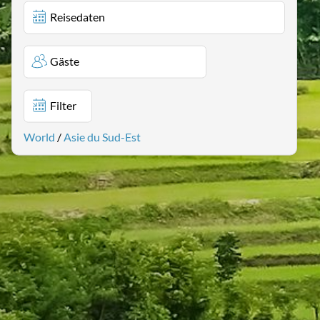
Reisedaten
Gäste
Filter
World
/
Asie du Sud-Est