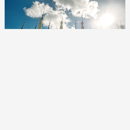
Birmanie
Îles Mariannes du
Nord