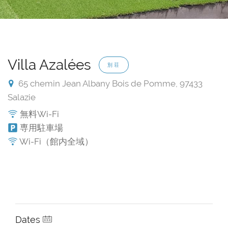
Villa Azalées
別荘
65 chemin Jean Albany Bois de Pomme, 97433
Salazie
無料Wi-Fi
専用駐車場
Wi-Fi（館内全域）
Dates