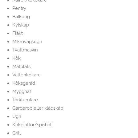
Kaffe-/tekokare
Pentry
Balkong
Kylskåp
Fläkt
Mikrovågsugn
Tvättmaskin
Kök
Matplats
Vattenkokare
Köksgeråd
Myggnät
Torktumlare
Garderob eller klädskåp
Ugn
Kokplattor/spishäll
Grill