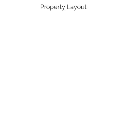
Property Layout
Bedrooms and Bathrooms
Bedroom 1
1x Katil Double 131-150 cm lebar
Bedroom 2
1x Double lebih besar (Saiz super-king) 
Bedroom 3