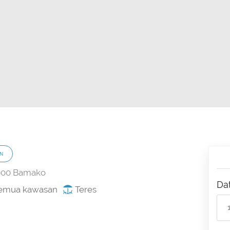
N
0000 Bamako
Da
 semua kawasan
Teres