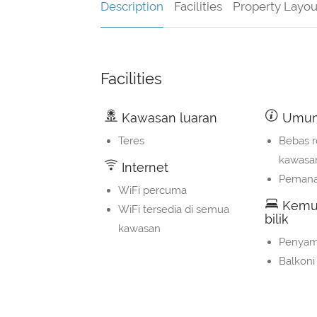
Description
Facilities
Property Layou
Facilities
Kawasan luaran
Umu
Teres
Bebas r
kawasa
Internet
Peman
WiFi percuma
Kemu
WiFi tersedia di semua
bilik
kawasan
Penyam
Balkoni