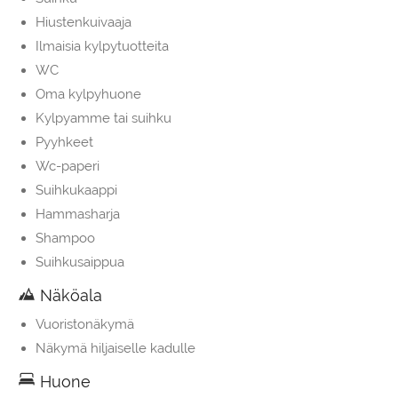
Hiustenkuivaaja
Ilmaisia kylpytuotteita
WC
Oma kylpyhuone
Kylpyamme tai suihku
Pyyhkeet
Wc-paperi
Suihkukaappi
Hammasharja
Shampoo
Suihkusaippua
Näköala
Vuoristonäkymä
Näkymä hiljaiselle kadulle
Huone