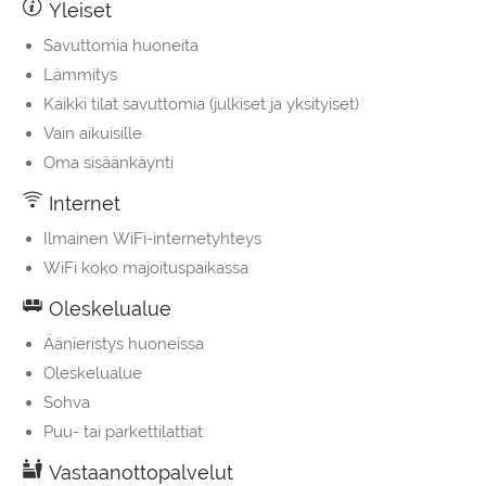
Yleiset
Savuttomia huoneita
Lämmitys
Kaikki tilat savuttomia (julkiset ja yksityiset)
Vain aikuisille
Oma sisäänkäynti
Internet
Ilmainen WiFi-internetyhteys
WiFi koko majoituspaikassa
Oleskelualue
Äänieristys huoneissa
Oleskelualue
Sohva
Puu- tai parkettilattiat
Vastaanottopalvelut