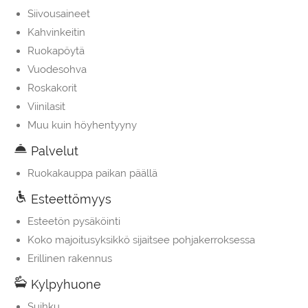
Siivousaineet
Kahvinkeitin
Ruokapöytä
Vuodesohva
Roskakorit
Viinilasit
Muu kuin höyhentyyny
Palvelut
Ruokakauppa paikan päällä
Esteettömyys
Esteetön pysäköinti
Koko majoitusyksikkö sijaitsee pohjakerroksessa
Erillinen rakennus
Kylpyhuone
Suihku