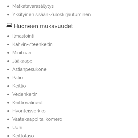
Matkatavarasäilytys
Yksityinen sisään-/uloskirjautuminen
Huoneen mukavuudet
Ilmastointi
Kahvin-/teenkeitin
Minibaari
Jääkaappi
Astianpesukone
Patio
Keittiö
Vedenkeitin
Keittiövälineet
Hyönteisverkko
Vaatekaappi tai komero
Uuni
Keittotaso