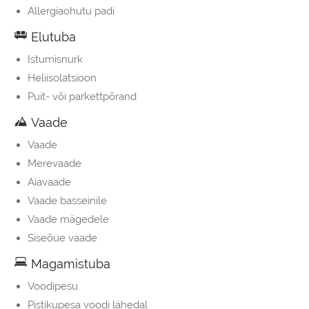
Allergiaohutu padi
Elutuba
Istumisnurk
Heliisolatsioon
Puit- või parkettpõrand
Vaade
Vaade
Merevaade
Aiavaade
Vaade basseinile
Vaade mägedele
Siseõue vaade
Magamistuba
Voodipesu
Pistikupesa voodi lähedal