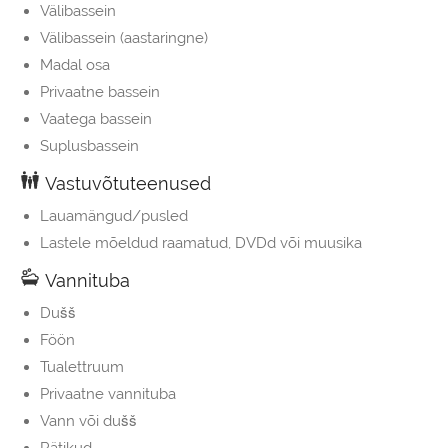
Välibassein
Välibassein (aastaringne)
Madal osa
Privaatne bassein
Vaatega bassein
Suplusbassein
Vastuvõtuteenused
Lauamängud/pusled
Lastele mõeldud raamatud, DVDd või muusika
Vannituba
Dušš
Föön
Tualettruum
Privaatne vannituba
Vann või dušš