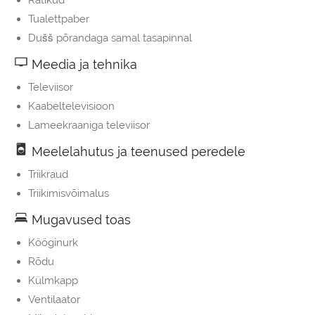
Rätikud
Tualettpaber
Dušš põrandaga samal tasapinnal
Meedia ja tehnika
Televiisor
Kaabeltelevisioon
Lameekraaniga televiisor
Meelelahutus ja teenused peredele
Triikraud
Triikimisvõimalus
Mugavused toas
Kööginurk
Rõdu
Külmkapp
Ventilaator