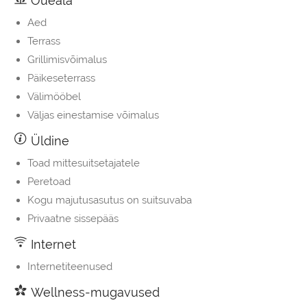
Õueala
Aed
Terrass
Grillimisvõimalus
Päikeseterrass
Välimööbel
Väljas einestamise võimalus
Üldine
Toad mittesuitsetajatele
Peretoad
Kogu majutusasutus on suitsuvaba
Privaatne sissepääs
Internet
Internetiteenused
Wellness-mugavused