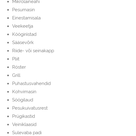
Mikrolaineahi
Pesumasin
Einestamisala
Veekeetja
Köögiriistad
Sääsevõrk
Riide- või seinakapp
Pliit
Röster
Grill
Puhastusvahendid
Kohvimasin
Söögilaud
Pesukuivatusrest
Prügikastid
Veiniklaasid
Sulevaba padi