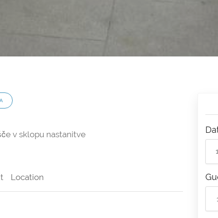
A
Da
šče v sklopu nastanitve
Gu
t
Location