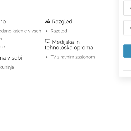
no
Razgled
dano kajenje v vseh
Razgled
ih
Medijska in
nje
tehnološka oprema
TV z ravnim zaslonom
a v sobi
kuhinja