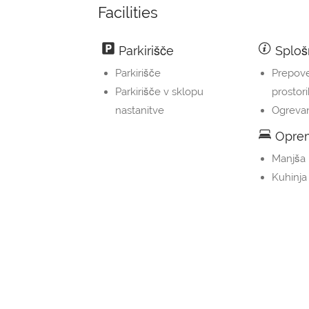
Facilities
Parkirišče
Sploš
Parkirišče
Prepove
Parkirišče v sklopu
prostor
nastanitve
Ogreva
Oprem
Manjša 
Kuhinja
Property Layout
Bedrooms and Bathrooms