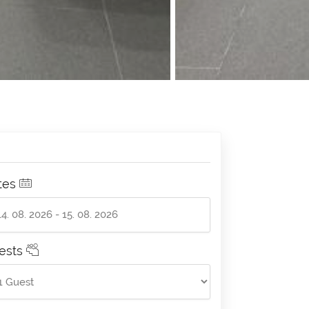
tes
ests