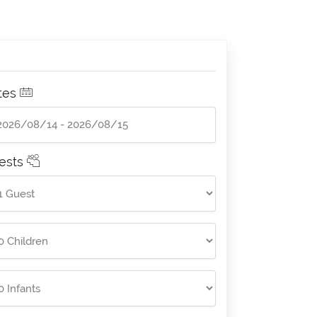
tes
ests