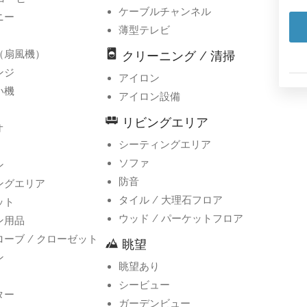
ケーブルチャンネル
ニー
薄型テレビ
（扇風機）
クリーニング / 清掃
ンジ
アイロン
い機
アイロン設備
リビングエリア
オ
シーティングエリア
ソファ
ン
防音
ングエリア
タイル / 大理石フロア
ット
ウッド / パーケットフロア
ン用品
ーブ / クローゼット
眺望
ン
眺望あり
シービュー
ター
ガーデンビュー