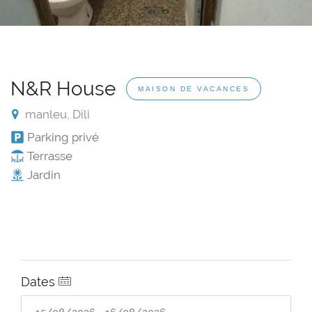
N&R House
MAISON DE VACANCES
manleu, Dili
Parking privé
Terrasse
Jardin
Dates