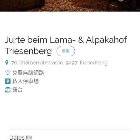
Jurte beim Lama- & Alpakahof
Triesenberg
帳篷
70 Chalberrütistrasse, 9497 Triesenberg
免費無線網路
私人停車場
露台
Dates