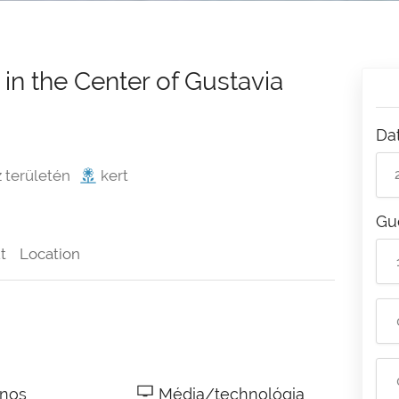
n the Center of Gustavia
Da
z területén
kert
Gu
t
Location
ános
Média/technológia