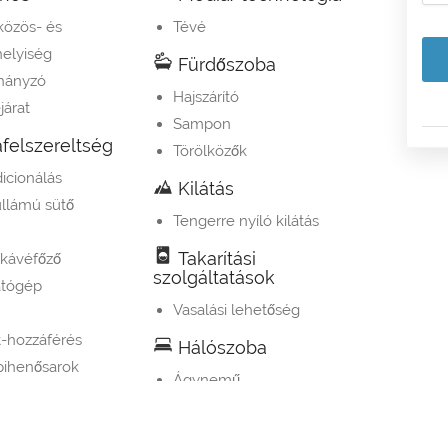
közös- és
Tévé
elyiség
Fürdőszoba
hányzó
Hajszárító
járat
Sampon
felszereltség
Törölközők
icionálás
Kilátás
llámú sütő
Tengerre nyíló kilátás
Takarítási
 kávéfőző
szolgáltatások
tógép
Vasalási lehetőség
t-hozzáférés
Hálószoba
 pihenősarok
Ágynemű
tó állvány