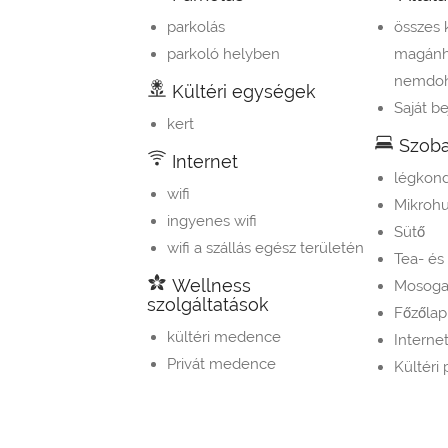
parkolás
összes 
parkoló helyben
magánh
nemdo
Kültéri egységek
Saját be
kert
Szoba
Internet
légkond
wifi
Mikrohu
ingyenes wifi
Sütő
wifi a szállás egész területén
Tea- és
Wellness
Mosoga
szolgáltatások
Főzőlap
kültéri medence
Interne
Privát medence
Kültéri
Ruhatar
Konyha