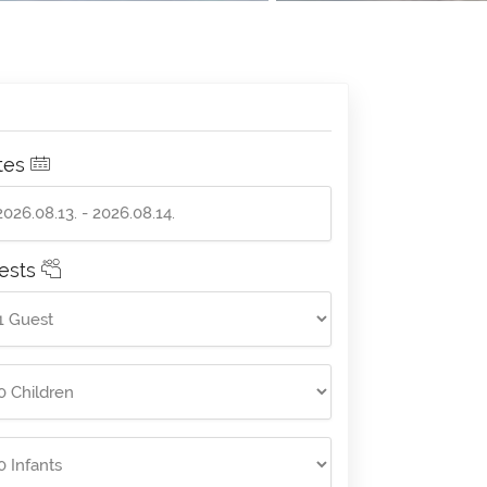
tes
ests